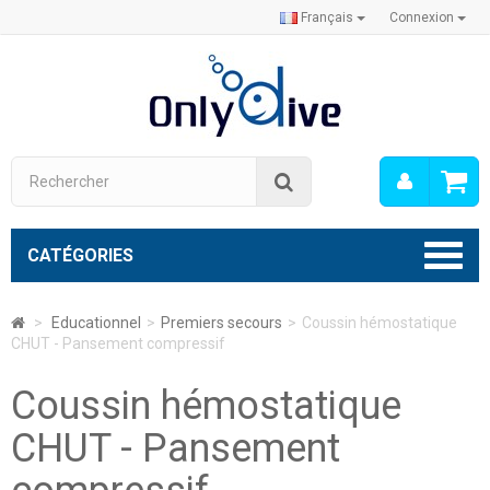
Français
Connexion
Mon
Rechercher
compt
CATÉGORIES
>
Educationnel
>
Premiers secours
>
Coussin hémostatique
CHUT - Pansement compressif
Coussin hémostatique
CHUT - Pansement