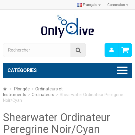
Français
Connexion
Mon
Rechercher
compt
CATÉGORIES
>
Plongée
>
Ordinateurs et
Instruments
>
Ordinateurs
>
Shearwater Ordinateur Peregrine
Noir/Cyan
Shearwater Ordinateur
Peregrine Noir/Cyan