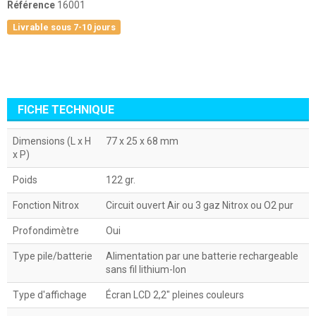
Référence
16001
Livrable sous 7-10 jours
FICHE TECHNIQUE
Dimensions (L x H
77 x 25 x 68 mm
x P)
Poids
122 gr.
Fonction Nitrox
Circuit ouvert Air ou 3 gaz Nitrox ou O2 pur
Profondimètre
Oui
Type pile/batterie
Alimentation par une batterie rechargeable
sans fil lithium-Ion
Type d'affichage
Écran LCD 2,2" pleines couleurs