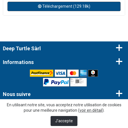
Téléchargement (129.18k)
Deep Turtle Sàrl
Informations
Nous suivre
En utilisant notre site, vous acceptez notre utilisation de cookies
Newsletter
pour une meilleure navigation (
voir en détail
).
J'accepte
© 2026 Copyright - Deep Turtle Sàrl |
Webbax
“Très bien”
303 avis
KING-AVIS