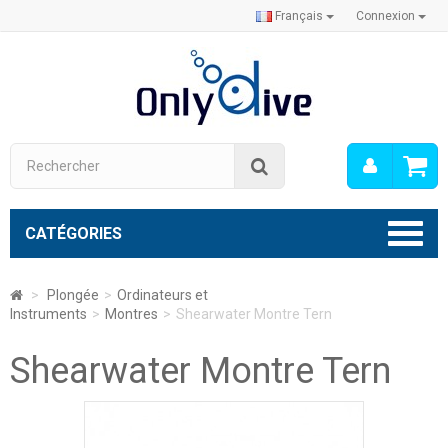
Français
Connexion
Mon
Rechercher
compt
CATÉGORIES
>
Plongée
>
Ordinateurs et
Instruments
>
Montres
>
Shearwater Montre Tern
Shearwater Montre Tern