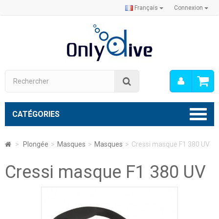
Français
Connexion
Mon
Rechercher
compt
CATÉGORIES
>
Plongée
>
Masques
>
Masques
>
Cressi masque F1 380 UV
Cressi masque F1 380 UV