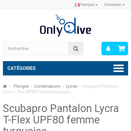
Français
Connexion
Mon
Rechercher
compt
CATÉGORIES
>
Plongée
>
Combinaisons
>
Lycras
>
Scubapro Pantalon
Lycra T-Flex UPF80 femme turquoise
Scubapro Pantalon Lycra
T-Flex UPF80 femme