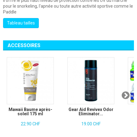
Il offre le plus haut niveau de protection contre les UV du marché
pour le snorkeling, l'apnée ou toute autre activité sportive comme le
Paddle
Tableau tailles
ACCESSOIRES
Mawaii Baume après-
Gear Aid Revivex Odor
S
soleil 175 ml
Eliminator...
22.90 CHF
19.00 CHF