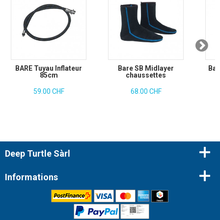
BARE Tuyau Inflateur
Bare SB Midlayer
Bar
85cm
chaussettes
59.00 CHF
68.00 CHF
Deep Turtle Sàrl
Informations