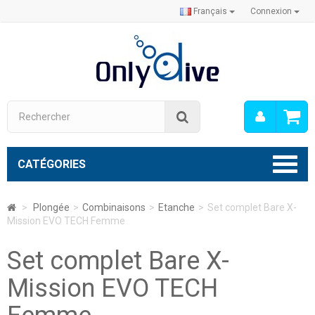
Français
Connexion
Mon
Rechercher
compt
CATÉGORIES
>
Plongée
>
Combinaisons
>
Etanche
>
Set complet Bare X-
Mission EVO TECH Femme
Set complet Bare X-
Mission EVO TECH