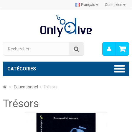
Français
Connexion
Mon
Rechercher
compt
CATÉGORIES
>
Educationnel
>
Trésors
Trésors