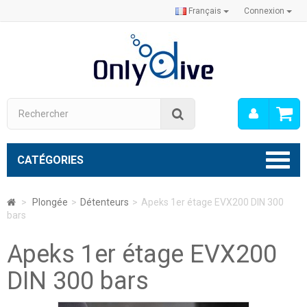
Français
Connexion
Mon
Rechercher
compt
CATÉGORIES
>
Plongée
>
Détenteurs
>
Apeks 1er étage EVX200 DIN 300
bars
Apeks 1er étage EVX200
DIN 300 bars