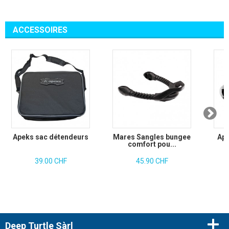
ACCESSOIRES
Apeks sac détendeurs
Mares Sangles bungee
Ape
comfort pou...
39.00 CHF
45.90 CHF
Deep Turtle Sàrl