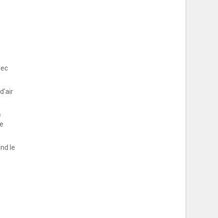
vec
d'air
e
ne
end le