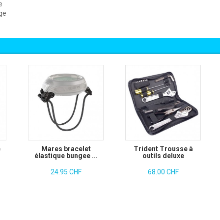
e
age
e
Mares bracelet
Trident Trousse à
élastique bungee ...
outils deluxe
24.95 CHF
68.00 CHF