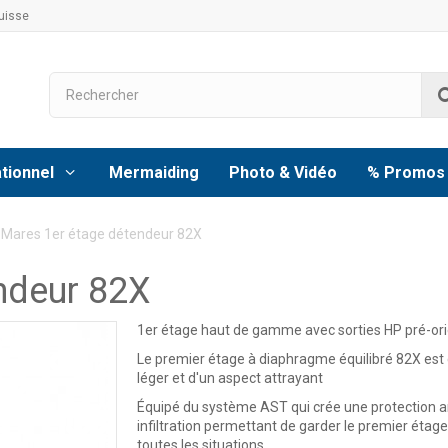
uisse
tionnel
Mermaiding
Photo & Vidéo
% Promos
Mares 1er étage détendeur 82X
ndeur 82X
1er étage haut de gamme avec sorties HP pré-or
Le premier étage à diaphragme équilibré 82X est
léger et d'un aspect attrayant
Équipé du système AST qui crée une protection a
infiltration permettant de garder le premier étag
toutes les situations