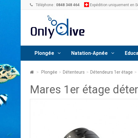
Téléphone :
0848 348 464
Expédition uniquement en S
Plongée
Natation-Apnée
Educa
>
Plongée
>
Détenteurs
>
Détendeurs 1er étage
>
Mares 1er étage déte