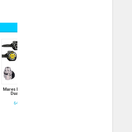
Mares Détendeur 62X
Dual Adj Per...
649.00 CHF