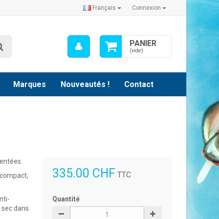
Français
Connexion
Mon
PANIER
Rechercher
compte
(vide)
Marques
Nouveautés !
Contact
ientées
335.00 CHF
TTC
 compact,
nti-
Quantité
e sec dans