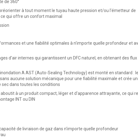
nte de
360°
préorienter à tout moment le tuyau haute pression et/ou l'émetteur de
e, ce qui offre un confort maximal
ssion
erformances et une fiabilité optimales à n'importe quelle profondeur et a
ges d'air internes qui garantissent un DFC naturel, en obtenant des flux 
-inondation
A AST
(Auto-Sealing Technology) est monté en standard : l
sans aucune solution mécanique pour une fiabilité maximale et crée u
ge sec dans toutes les conditions
 aboutit à un
produit compact, léger et d'apparence attrayante
, ce qui r
montage INT ou DIN
capacité de livraison de gaz dans n'importe quelle profondeur
yau