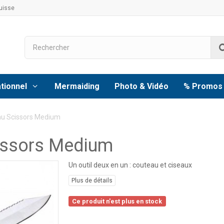
uisse
tionnel
Mermaiding
Photo & Vidéo
% Promos
u Scissors Medium
issors Medium
Un outil deux en un : couteau et ciseaux
Plus de détails
Ce produit n'est plus en stock