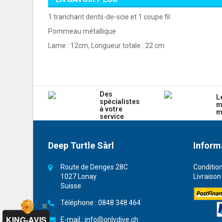
1 tranchant dents-de-scie et 1 coupe fil
Pommeau métallique
Lame : 12cm, Longueur totale : 22 cm
Des
L
spécialistes
m
à votre
m
service
Deep Turtle Sàrl
Inform
Route de Denges 28C
Conditio
1027 Lonay
Livraison
Suisse
Téléphone :
0848 348 464
KING-AVIS
E-mail :
info@onlydive.ch