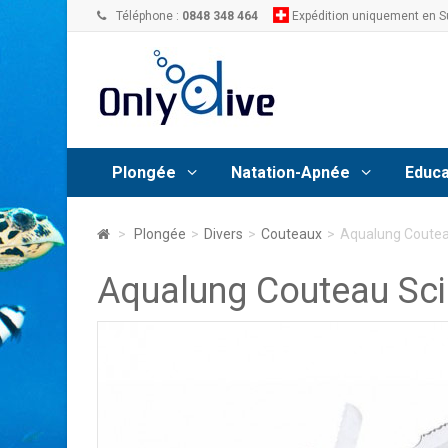
Téléphone :
0848 348 464
Expédition uniquement en S
Plongée
Natation-Apnée
Educa
>
Plongée
>
Divers
>
Couteaux
>
Aqualung Coutea
Aqualung Couteau Sc