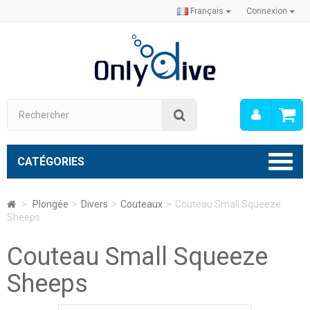
Français
Connexion
Mon
Rechercher
compt
CATÉGORIES
>
Plongée
>
Divers
>
Couteaux
>
Couteau Small Squeeze
Sheeps
Couteau Small Squeeze
Sheeps