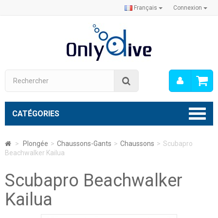
Français
Connexion
Mon
Rechercher
compt
CATÉGORIES
>
Plongée
>
Chaussons-Gants
>
Chaussons
>
Scubapro
Beachwalker Kailua
Scubapro Beachwalker
Kailua