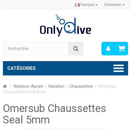
Français
Connexion
Mon
Rechercher
compt
CATÉGORIES
>
Natation-Apnée
>
Natation
>
Chaussettes
>
Omersub
Chaussettes Seal 5mm
Omersub Chaussettes
Seal 5mm