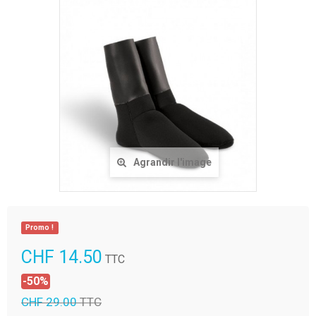
Agrandir l'image
Promo !
CHF 14.50
TTC
-50%
CHF 29.00
TTC