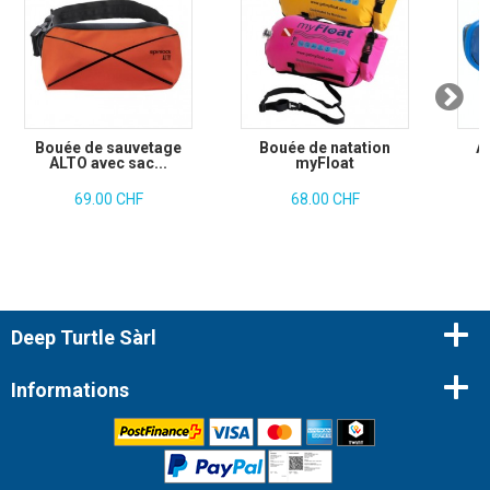
Bouée de sauvetage
Bouée de natation
A
ALTO avec sac...
myFloat
69.00 CHF
68.00 CHF
Deep Turtle Sàrl
Informations