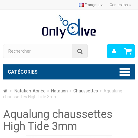
Français
Connexion
Mon
Rechercher
compt
CATÉGORIES
>
Natation-Apnée
>
Natation
>
Chaussettes
>
Aqualung
chaussettes High Tide 3mm
Aqualung chaussettes
High Tide 3mm