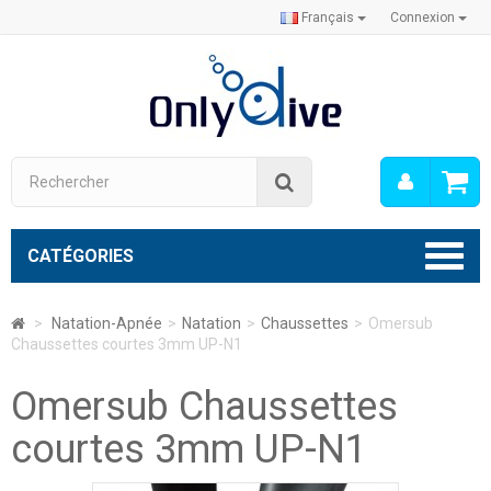
Français
Connexion
Mon
Rechercher
compt
CATÉGORIES
>
Natation-Apnée
>
Natation
>
Chaussettes
>
Omersub
Chaussettes courtes 3mm UP-N1
Omersub Chaussettes
courtes 3mm UP-N1