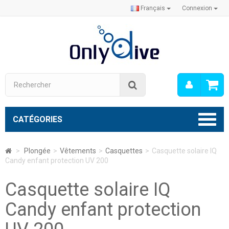
Français
Connexion
Mon
Rechercher
compt
CATÉGORIES
>
Plongée
>
Vêtements
>
Casquettes
>
Casquette solaire IQ
Candy enfant protection UV 200
Casquette solaire IQ
Candy enfant protection