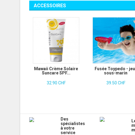
ACCESSOIRES
Mawaii Crème Solaire
Fusée Toypedo - jeu
Suncare SPF...
sous-marin
32.90 CHF
39.50 CHF
Des
L
spécialistes
m
à votre
m
service