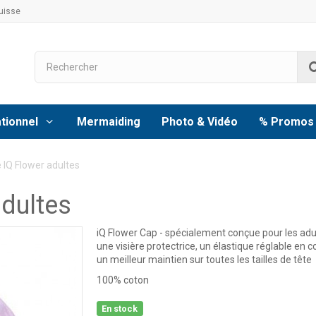
uisse
tionnel
Mermaiding
Photo & Vidéo
% Promos
 IQ Flower adultes
adultes
iQ Flower Cap - spécialement conçue pour les adu
une visière protectrice,
un élastique réglable en c
un meilleur maintien sur toutes les tailles de tête
100% coton
En stock