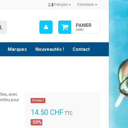
Français
Connexion
Mon
PANIER
Rechercher
compte
(vide)
Marques
Nouveautés !
Contact
ltes, avec
ontinu pour
Promo !
14.50 CHF
TTC
-50%