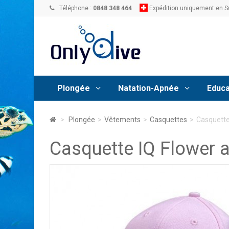
Téléphone :
0848 348 464
Expédition uniquement en S
Plongée
Natation-Apnée
Educa
>
Plongée
>
Vêtements
>
Casquettes
>
Casquette
Casquette IQ Flower 