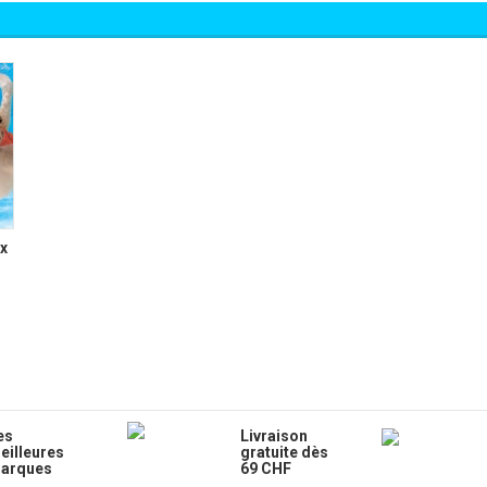
x
es
Livraison
eilleures
gratuite dès
arques
69 CHF