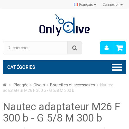
Français
Connexion
Mon
Rechercher
compt
CATÉGORIES
>
Plongée
>
Divers
>
Bouteilles et accessoires
>
Nautec
adaptateur M26 F 300 b - G 5/8 M 300 b
Nautec adaptateur M26 F
300 b - G 5/8 M 300 b