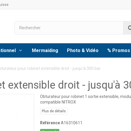
uisse
tionnel
Mermaiding
Photo & Vidéo
% Promos
turateur pour robinet extensible droit - jusqu'à 300 bar
t extensible droit - jusqu'à 
Obturateur pour robinet 1 sortie extensible, modul
compatible NITROX
Plus de détails
Référence
A16310611