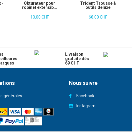
o-
Obturateur pour
Trident Trousse à
robinet extensib...
outils deluxe
10.00 CHF
68.00 CHF
es
Livraison
eilleures
gratuite dès
arques
69 CHF
ations
Nous suivre
ns générales
Facebook
Instagram