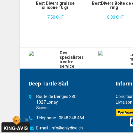
Best Divers graisse
BestDivers Boîte de 
silicone 10 gr
ring
7.50 CHF
18.00 CHF
Des
L
spécialistes
m
à votre
m
service
Deep Turtle Sàrl
Inform
Route de Denges 28C
Conditio
1027 Lonay
Livraison
Suisse
Téléphone :
0848 348 464
KING-AVIS
E-mail :
info@onlydive.ch