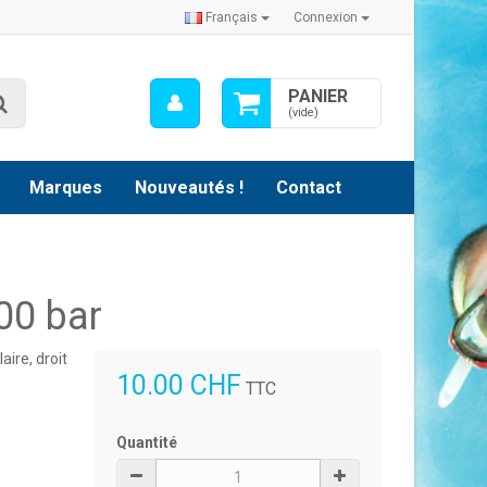
Français
Connexion
Mon
PANIER
Rechercher
compte
(vide)
Marques
Nouveautés !
Contact
300 bar
aire, droit
10.00 CHF
TTC
Quantité