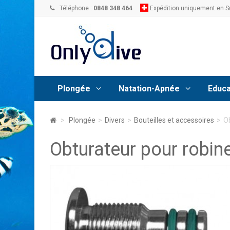
Téléphone :
0848 348 464
Expédition uniquement en S
Plongée
Natation-Apnée
Educa
>
Plongée
>
Divers
>
Bouteilles et accessoires
>
Ob
Obturateur pour robine