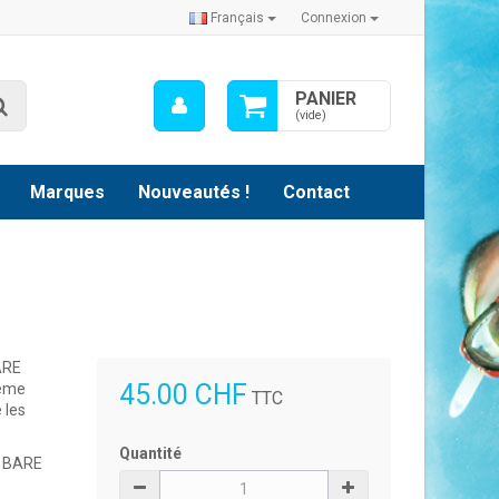
Français
Connexion
Mon
PANIER
Rechercher
compte
(vide)
Marques
Nouveautés !
Contact
ARE
45.00 CHF
tème
TTC
 les
Quantité
e BARE