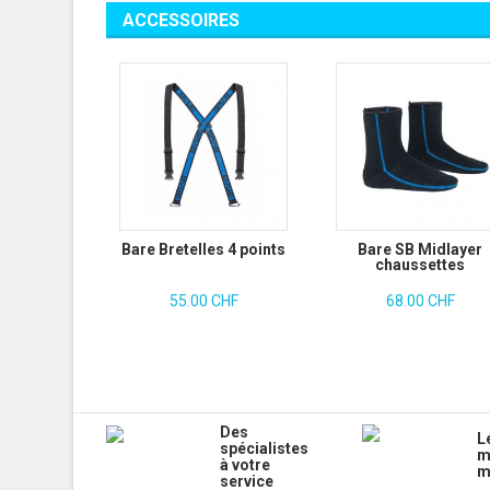
ACCESSOIRES
Bare Bretelles 4 points
Bare SB Midlayer
chaussettes
55.00 CHF
68.00 CHF
Des
L
spécialistes
m
à votre
m
service