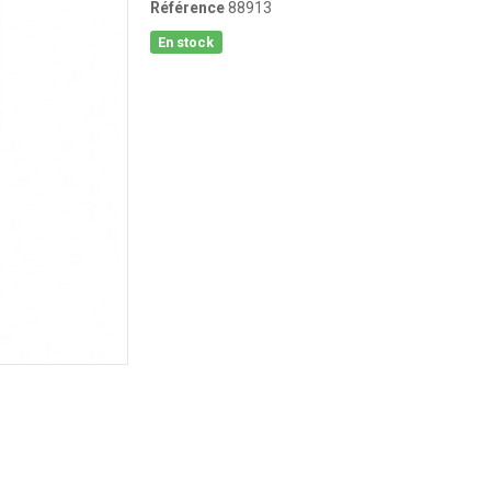
Référence
88913
En stock