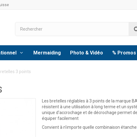
uisse
tionnel
Mermaiding
Photo & Vidéo
% Promos
retelles 3 points
s
Les bretelles réglables à 3 points de la marque B
résistent à une utilisation à long terme et un sys
unique d'accrochage et de décrochage permet de
équiper facilement
Convient à n'importe quelle combinaison étanch