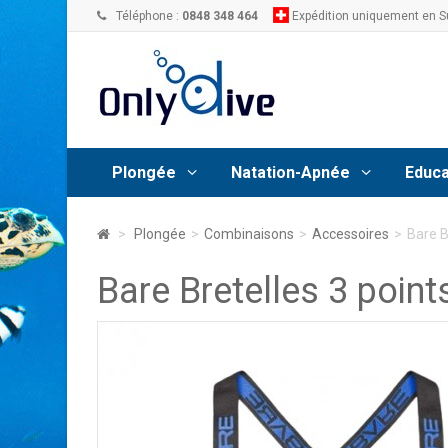
Téléphone :
0848 348 464
Expédition uniquement en S
Plongée
Natation-Apnée
Educa
>
Plongée
>
Combinaisons
>
Accessoires
>
Bare B
Bare Bretelles 3 point