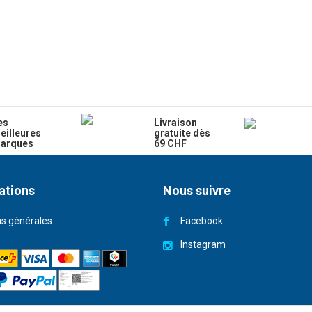
es
Livraison
eilleures
gratuite dès
arques
69 CHF
ations
Nous suivre
ns générales
Facebook
Instagram