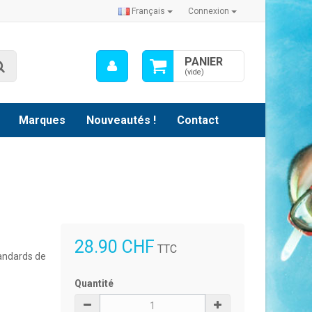
Français
Connexion
Mon
PANIER
Rechercher
compte
(vide)
Marques
Nouveautés !
Contact
28.90 CHF
TTC
andards de
Quantité