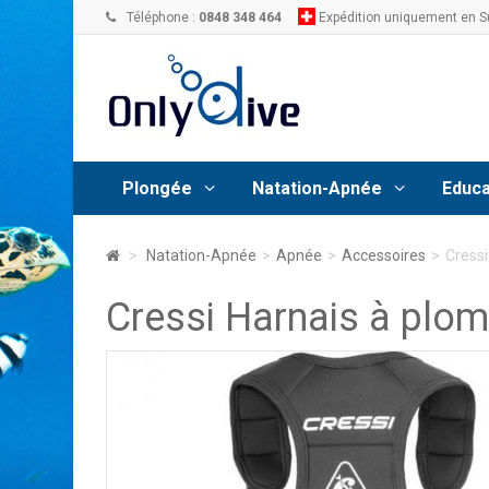
Téléphone :
0848 348 464
Expédition uniquement en S
Plongée
Natation-Apnée
Educa
>
Natation-Apnée
>
Apnée
>
Accessoires
>
Cressi
Cressi Harnais à plom