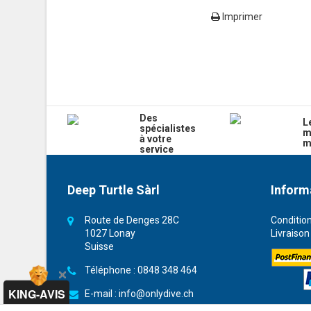
Imprimer
Des
L
spécialistes
m
à votre
m
service
Deep Turtle Sàrl
Inform
Route de Denges 28C
Conditio
1027 Lonay
Livraison
Suisse
Téléphone :
0848 348 464
KING-AVIS
E-mail :
info@onlydive.ch