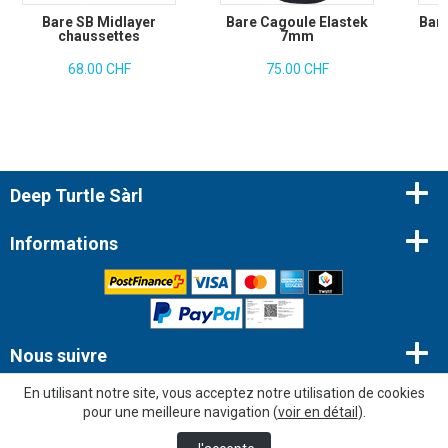
Bare SB Midlayer
Bare Cagoule Elastek
Bare
chaussettes
7mm
68.00 CHF
75.00 CHF
Deep Turtle Sàrl
Informations
Nous suivre
En utilisant notre site, vous acceptez notre utilisation de cookies
Newsletter
pour une meilleure navigation (
voir en détail
).