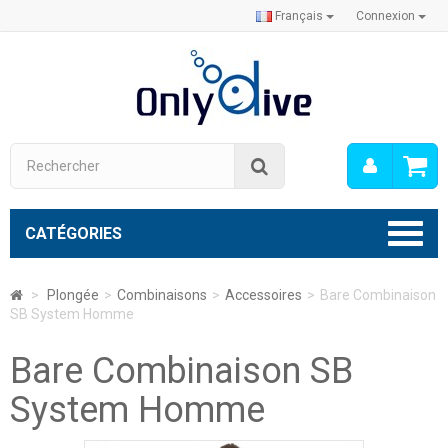
Français
Connexion
Mon
Rechercher
compt
CATÉGORIES
>
Plongée
>
Combinaisons
>
Accessoires
>
Bare Combinaison
SB System Homme
Bare Combinaison SB
System Homme