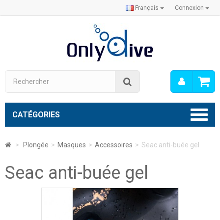
Français
Connexion
Mon
Rechercher
compt
CATÉGORIES
>
Plongée
>
Masques
>
Accessoires
>
Seac anti-buée gel
Seac anti-buée gel