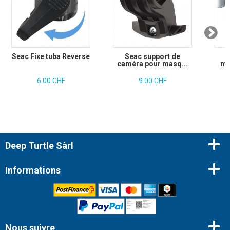
Seac Fixe tuba Reverse
Seac support de
caméra pour masq...
ma
6.00 CHF
9.00 CHF
Deep Turtle Sàrl
Informations
Nous suivre