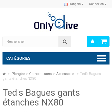
Français
Connexion
Mon
Rechercher
compt
CATÉGORIES
>
Plongée
>
Combinaisons
>
Accessoires
>
Ted's Bagues
gants étanches NX80
Ted's Bagues gants
étanches NX80