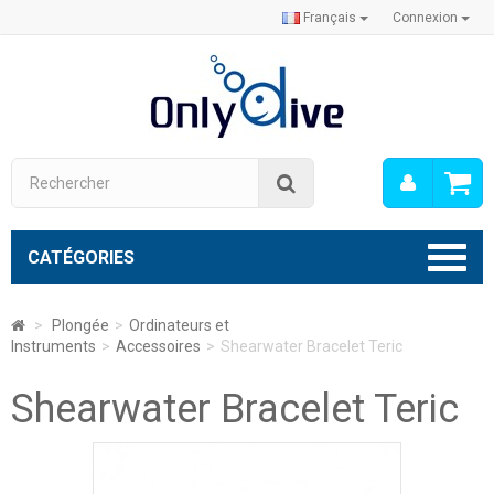
Français
Connexion
Mon
Rechercher
compt
CATÉGORIES
>
Plongée
>
Ordinateurs et
Instruments
>
Accessoires
>
Shearwater Bracelet Teric
Shearwater Bracelet Teric