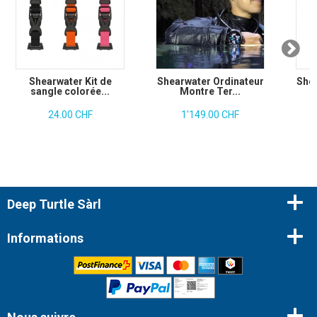
Shearwater Kit de
Shearwater Ordinateur
Shea
sangle colorée...
Montre Ter...
24.00 CHF
1'149.00 CHF
Deep Turtle Sàrl
Informations