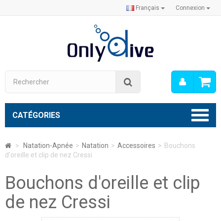
Français
Connexion
Mon
Rechercher
compt
CATÉGORIES
>
Natation-Apnée
>
Natation
>
Accessoires
>
Bouchons
d'oreille et clip de nez Cressi
Bouchons d'oreille et clip
de nez Cressi