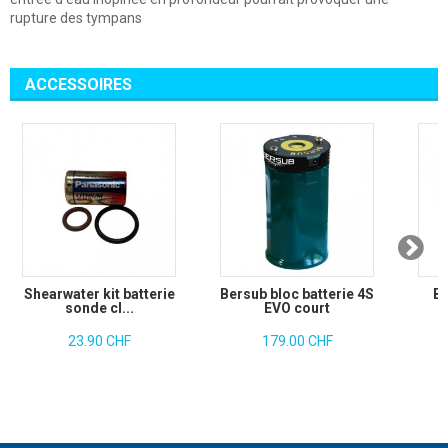
rupture des tympans
ACCESSOIRES
Shearwater kit batterie
Bersub bloc batterie 4S
Bo
sonde cl...
EVO court
C
23.90 CHF
179.00 CHF