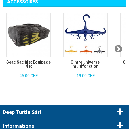
ACCESSOIRES
Seac Sac filet Equipage
Cintre universel
Gea
Net
multifonction
45.00 CHF
19.00 CHF
Deep Turtle Sàrl
Informations