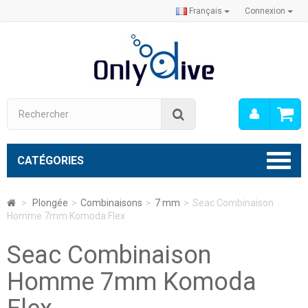
Français
Connexion
Mon
Rechercher
compt
CATÉGORIES
>
Plongée
>
Combinaisons
>
7 mm
>
Seac Combinaison
Homme 7mm Komoda Flex
Seac Combinaison
Homme 7mm Komoda