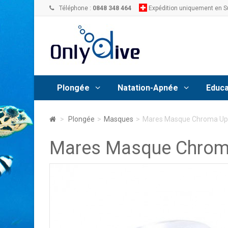
Téléphone :
0848 348 464
Expédition uniquement en S
Plongée
Natation-Apnée
Educa
>
Plongée
>
Masques
>
Mares Masque Chroma Up
Mares Masque Chrom