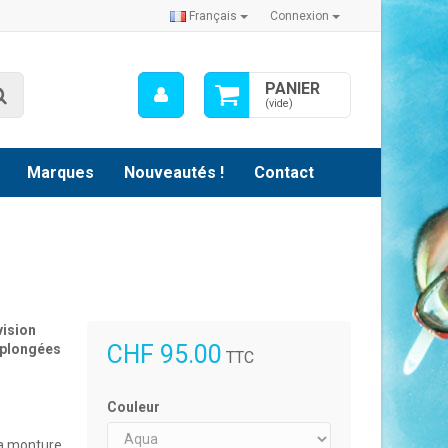
Français
Connexion
Mon
PANIER
Rechercher
compte
(vide)
Marques
Nouveautés !
Contact
vision
CHF 95.00
 plongées
TTC
Couleur
la monture