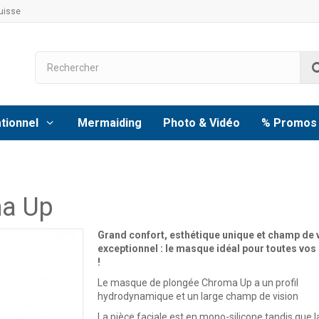
uisse
tionnel
Mermaiding
Photo & Vidéo
% Promos
a Up
Grand confort, esthétique unique et champ de 
exceptionnel : le masque idéal pour toutes vos
!
Le masque de plongée Chroma Up a un profil
hydrodynamique et un
large champ de vision
La pièce faciale est en mono-silicone tandis que 