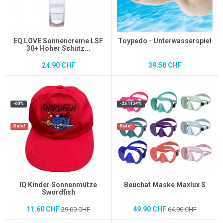
EQ LOVE Sonnencreme LSF
Toypedo - Unterwasserspiel
30+ Hoher Schutz...
24.90 CHF
39.50 CHF
-60%
-23.1124%
Sale!
Sale!
IQ Kinder Sonnenmütze
Beuchat Maske Maxlux S
Swordfish
11.60 CHF
49.90 CHF
29.00 CHF
64.90 CHF