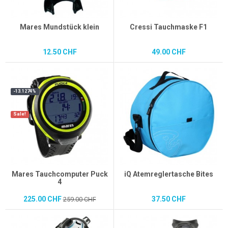
Mares Mundstück klein
Cressi Tauchmaske F1
12.50 CHF
49.00 CHF
-13.1274%
Sale!
Mares Tauchcomputer Puck
iQ Atemreglertasche Bites
4
225.00 CHF
37.50 CHF
259.00 CHF