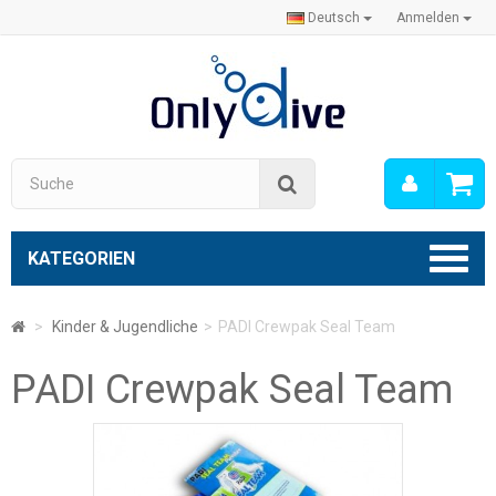
Deutsch
Anmelden
Mein
Suche
Konto
KATEGORIEN
>
Kinder & Jugendliche
>
PADI Crewpak Seal Team
PADI Crewpak Seal Team