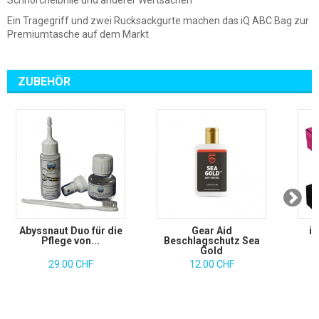
Schnorchelbrille und anderer Wertsachen
Ein Tragegriff und zwei Rucksackgurte machen das iQ ABC Bag zur
Premiumtasche auf dem Markt
ZUBEHÖR
Abyssnaut Duo für die
Gear Aid
i
Pflege von...
Beschlagschutz Sea
Gold
29.00 CHF
12.00 CHF