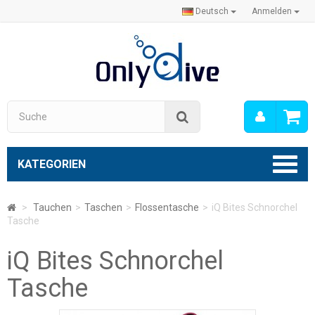
Deutsch
Anmelden
Mein
Suche
Konto
KATEGORIEN
>
Tauchen
>
Taschen
>
Flossentasche
>
iQ Bites Schnorchel
Tasche
iQ Bites Schnorchel
Tasche