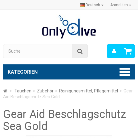
Deutsch
Anmelden
Mein
Suche
Konto
KATEGORIEN
>
Tauchen
>
Zubehör
>
Reinigungsmittel, Pflegemittel
>
Gear
Aid Beschlagschutz Sea Gold
Gear Aid Beschlagschutz
Sea Gold