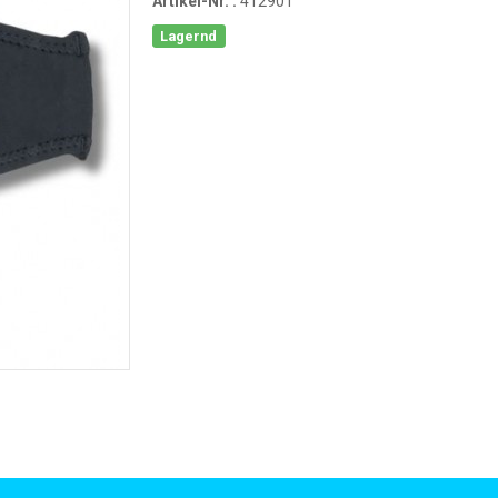
Artikel-Nr. :
412901
Lagernd