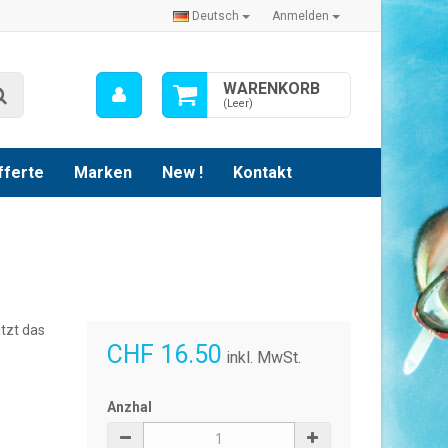
Deutsch
Anmelden
Mein
WARENKORB
Suche
Konto
(Leer)
fferte
Marken
New !
Kontakt
tzt das
CHF 16.50
inkl. MwSt.
Anzhal