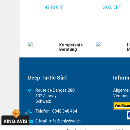
49.90 CHF
89.00 CHF
Kompetente
H
Beratung
M
Deep Turtle Sàrl
Inform
Route de Denges 28C
Allgemei
1027 Lonay
Versand
Schweiz
Telefon :
0848 348 464
KING-AVIS
E-Mail :
info@onlydive.ch