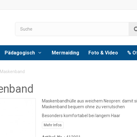
Pädagogisch
Mermaiding
Foto & Video
% O
 Maskenband
enband
Maskenbandhülle aus weichem Neopren: damit si
Maskenband bequem ohne zu verrutschen
Besonders komfortabel bei langem Haar
Mehr Infos