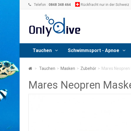
Telefon :
0848 348 464
Rückfracht nur in der Schweiz
Tauchen
Schwimmsport - Apnoe
>
Tauchen
>
Masken
>
Zubehör
>
Mares Neopren
Mares Neopren Mask