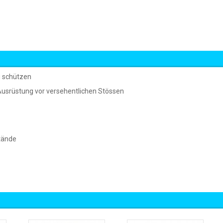
g schützen
e Ausrüstung vor versehentlichen Stössen
tände