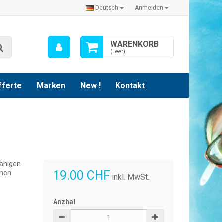
Deutsch
Anmelden
Mein
WARENKORB
Suche
Konto
(Leer)
fferte
Marken
New !
Kontakt
fähigen
19.00 CHF
chen
inkl. MwSt.
Anzhal