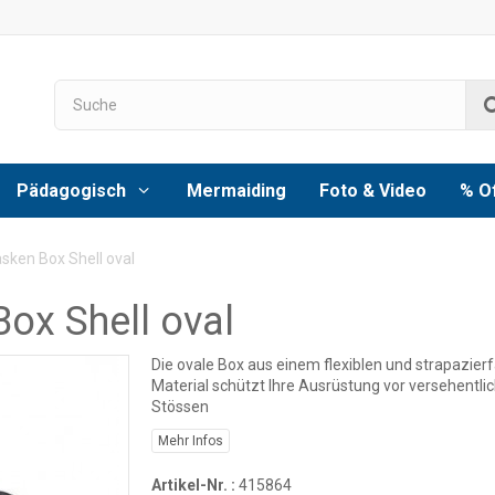
Pädagogisch
Mermaiding
Foto & Video
% O
ken Box Shell oval
ox Shell oval
Die ovale Box aus einem flexiblen und strapazier
Material schützt Ihre Ausrüstung vor versehentli
Stössen
Mehr Infos
Artikel-Nr. :
415864