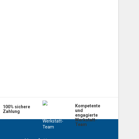
Kompetente
100% sichere
und
Zahlung
engagierte
Werkstatt-
Team