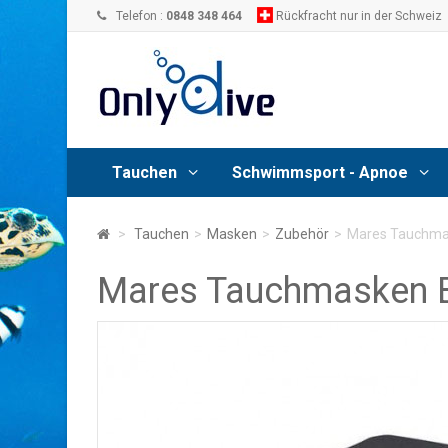
Telefon :
0848 348 464
Rückfracht nur in der Schweiz
Tauchen
Schwimmsport - Apnoe
>
Tauchen
>
Masken
>
Zubehör
>
Mares Tauchmas
Mares Tauchmasken B