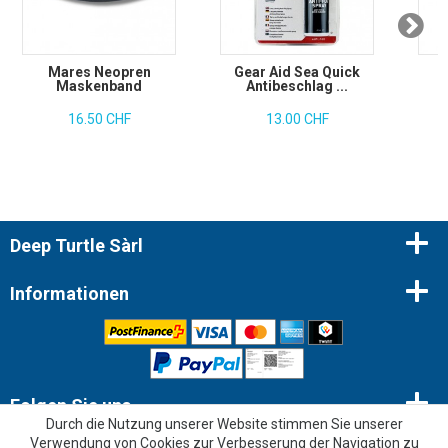
Mares Neopren
Gear Aid Sea Quick
M
Maskenband
Antibeschlag ...
16.50 CHF
13.00 CHF
Deep Turtle Sàrl
Informationen
Folgen Sie uns
Durch die Nutzung unserer Website stimmen Sie unserer
Verwendung von Cookies zur Verbesserung der Navigation zu