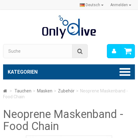
Deutsch
Anmelden
Mein
Suche
Konto
KATEGORIEN
>
Tauchen
>
Masken
>
Zubehör
>
Neoprene Maskenband -
Food Chain
Neoprene Maskenband -
Food Chain