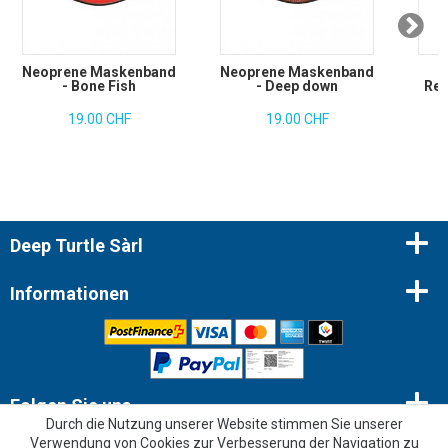
Neoprene Maskenband
Neoprene Maskenband
- Bone Fish
- Deep down
Rei
19.00 CHF
19.00 CHF
Deep Turtle Sàrl
Informationen
Folgen Sie uns
Durch die Nutzung unserer Website stimmen Sie unserer
Verwendung von Cookies zur Verbesserung der Navigation zu