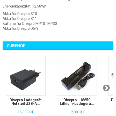
Energiekapazität: 12.58Wh
Akku für Divepro S10
Akku für Divepro S11
Batterie für Divepro MP10 , MP30
Akku für Divepro D5-3
ZUBEHÖR
Divepro Ladegerät
Divepro - 18650
Di
Netzteil USB-A...
Lithium-Ladegerä...
15.00 CHF
12.00 CHF