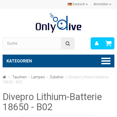
Deutsch
Anmelden
Mein
Suche
Konto
KATEGORIEN
>
Tauchen
>
Lampen
>
Zubehör
>
Divepro Lithium-Batterie
18650 - B02
Divepro Lithium-Batterie
18650 - B02