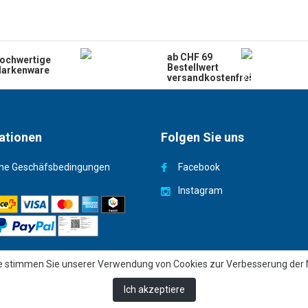
ab CHF 69
ochwertige
Bestellwert
arkenware
versandkostenfrei
ationen
Folgen Sie uns
ne Geschäfsbedingungen
Facebook
Instagram
e stimmen Sie unserer Verwendung von Cookies zur Verbesserung der N
Ich akzeptiere
© 2026 Copyright - Deep Turtle Sàrl |
Webbax