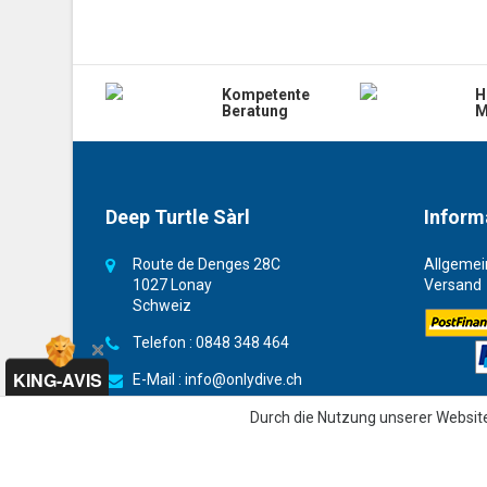
Kompetente
H
Beratung
M
Deep Turtle Sàrl
Inform
Route de Denges 28C
Allgemei
1027 Lonay
Versand
Schweiz
Telefon :
0848 348 464
KING-AVIS
E-Mail :
info@onlydive.ch
Durch die Nutzung unserer Websit
4.8 / 5
“Sehr gut”
303 Meinungen