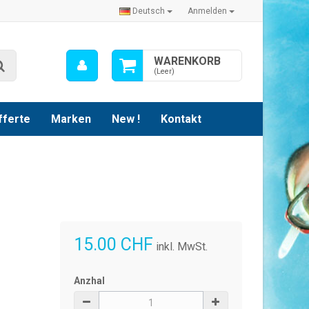
Deutsch
Anmelden
Mein
WARENKORB
Suche
Konto
(Leer)
fferte
Marken
New !
Kontakt
15.00 CHF
inkl. MwSt.
Anzhal