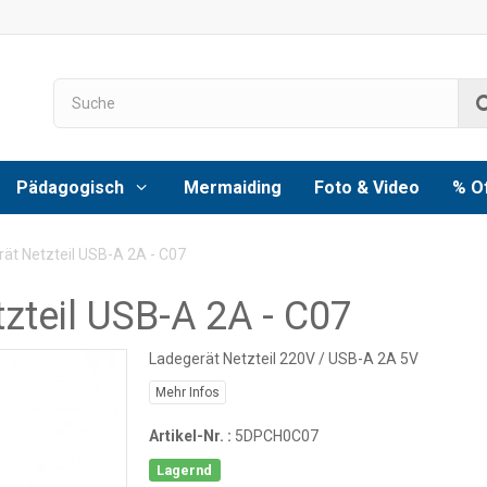
Pädagogisch
Mermaiding
Foto & Video
% O
ät Netzteil USB-A 2A - C07
zteil USB-A 2A - C07
Ladegerät Netzteil 220V / USB-A 2A 5V
Mehr Infos
Artikel-Nr. :
5DPCH0C07
Lagernd