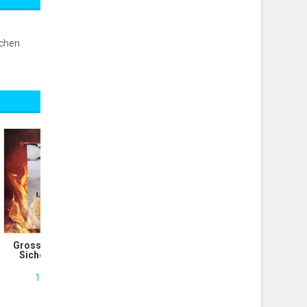
schen
Grosse LiPo Guard
Sicherheitstas...
19.00 CHF