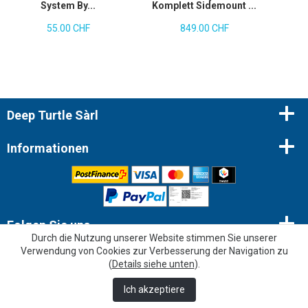
System By...
Komplett Sidemount ...
55.00 CHF
849.00 CHF
Deep Turtle Sàrl
Informationen
Folgen Sie uns
Durch die Nutzung unserer Website stimmen Sie unserer
Verwendung von Cookies zur Verbesserung der Navigation zu
Newsletter
(
Details siehe unten
).
Ich akzeptiere
© 2026 Copyright - Deep Turtle Sàrl |
Webbax
“Sehr gut”
303 Meinungen
KING-AVIS