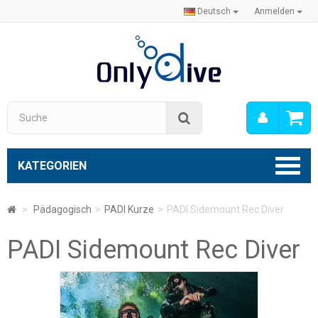
Deutsch
Anmelden
Mein
Suche
Konto
KATEGORIEN
>
Pädagogisch
>
PADI Kurze
>
PADI Sidemount Rec Diver
PADI Sidemount Rec Diver