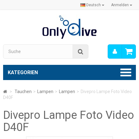
Deutsch
Anmelden
Mein
Suche
Konto
KATEGORIEN
>
Tauchen
>
Lampen
>
Lampen
>
Divepro Lampe Foto Video
D40F
Divepro Lampe Foto Video
D40F