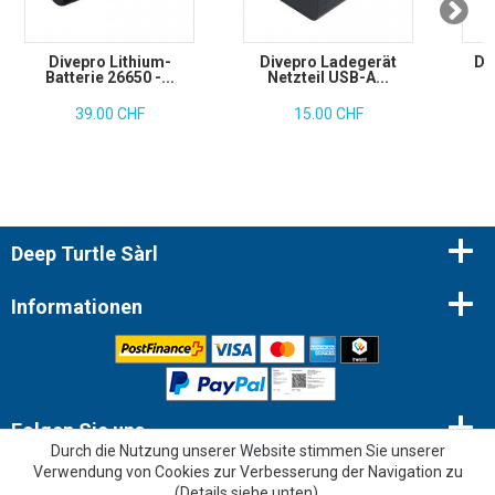
Divepro Lithium-
Divepro Ladegerät
Di
Batterie 26650 -...
Netzteil USB-A...
39.00 CHF
15.00 CHF
Deep Turtle Sàrl
Informationen
Folgen Sie uns
Durch die Nutzung unserer Website stimmen Sie unserer
Verwendung von Cookies zur Verbesserung der Navigation zu
Newsletter
(
Details siehe unten
).