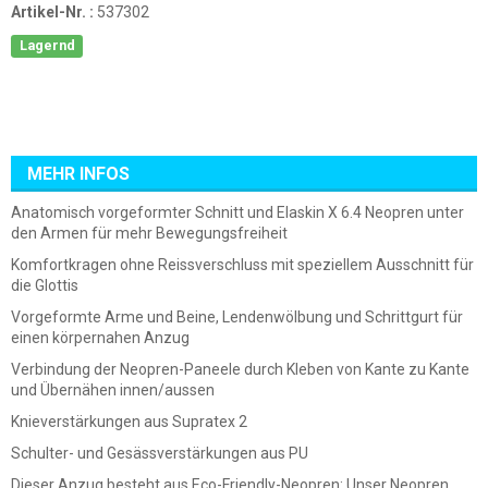
Artikel-Nr. :
537302
Lagernd
MEHR INFOS
Anatomisch vorgeformter Schnitt und Elaskin X 6.4 Neopren unter
den Armen für mehr Bewegungsfreiheit
Komfortkragen ohne Reissverschluss mit speziellem Ausschnitt für
die Glottis
Vorgeformte Arme und Beine, Lendenwölbung und Schrittgurt für
einen körpernahen Anzug
Verbindung der Neopren-Paneele durch Kleben von Kante zu Kante
und Übernähen innen/aussen
Knieverstärkungen aus Supratex 2
Schulter- und Gesässverstärkungen aus PU
Dieser Anzug besteht aus Eco-Friendly-Neopren: Unser Neopren