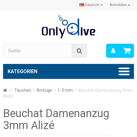
Deutsch
Anmelden
Mein
Suche
Konto
KATEGORIEN
>
Tauchen
>
Anzüge
>
1-3 mm
>
Beuchat Damenanzug 3mm
Alizé
Beuchat Damenanzug
3mm Alizé