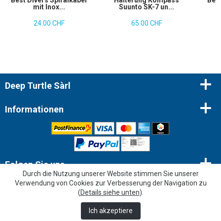
Best Divers Spiralkabel
Halterung Kompass
Bers
mit Inox...
Suunto SK-7 un...
24.00 CHF
65.00 CHF
Deep Turtle Sàrl
Informationen
Folgen Sie uns
Durch die Nutzung unserer Website stimmen Sie unserer
Verwendung von Cookies zur Verbesserung der Navigation zu
Newsletter
(
Details siehe unten
).
Ich akzeptiere
© 2026 Copyright - Deep Turtle Sàrl |
Webbax
“Sehr gut”
303 Meinungen
KING-AVIS