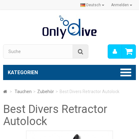
Deutsch
Anmelden
Mein
Suche
Konto
KATEGORIEN
>
Tauchen
>
Zubehör
>
Best Divers Retractor Autolock
Best Divers Retractor
Autolock