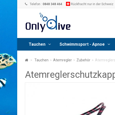
Telefon :
0848 348 464
Rückfracht nur in der Schweiz
Tauchen
Schwimmsport - Apnoe
>
Tauchen
>
Atemregler
>
Zubehör
>
Atemreglers
Atemreglerschutzkapp