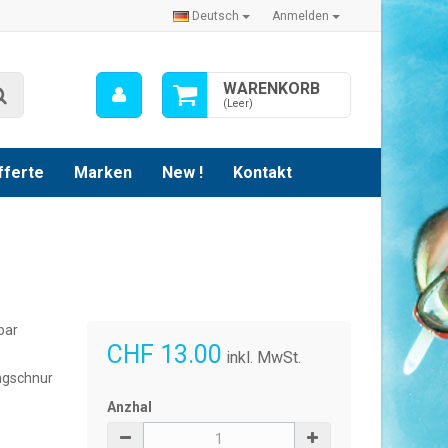
Deutsch
Anmelden
Mein
WARENKORB
Suche
Konto
(Leer)
fferte
Marken
New !
Kontakt
bar
CHF 13.00
inkl. MwSt.
ngschnur
Anzhal