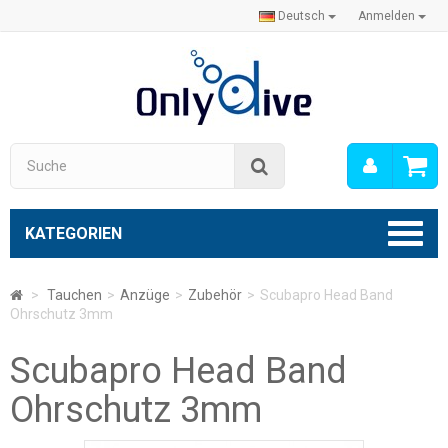
Deutsch
Anmelden
Mein
Suche
Konto
KATEGORIEN
>
Tauchen
>
Anzüge
>
Zubehör
>
Scubapro Head Band
Ohrschutz 3mm
Scubapro Head Band
Ohrschutz 3mm