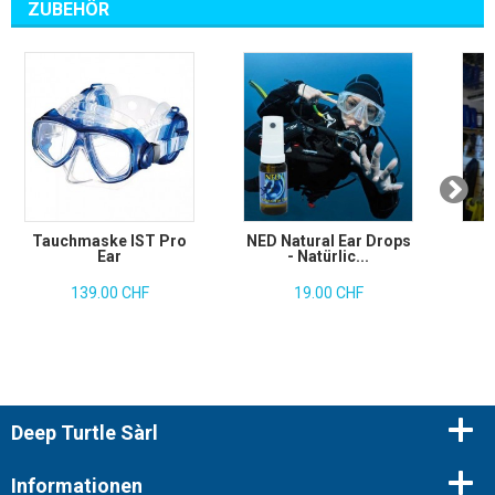
ZUBEHÖR
Tauchmaske IST Pro
NED Natural Ear Drops
Ear
- Natürlic...
139.00 CHF
19.00 CHF
Deep Turtle Sàrl
Informationen