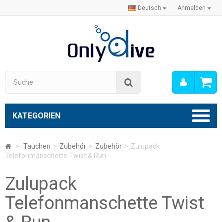
Deutsch
Anmelden
Mein
Suche
Konto
KATEGORIEN
>
Tauchen
>
Zubehör
>
Zubehör
>
Zulupack
Telefonmanschette Twist & Run
Zulupack
Telefonmanschette Twist