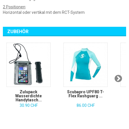
2 Positionen
:
Horizontal oder vertikal mit dem RCT-System
ZUBEHÖR
Zulupack
Scubapro UPF80 T-
Z
Wasserdichte
Flex Rashguarg ...
Handytasch...
30.90 CHF
86.00 CHF