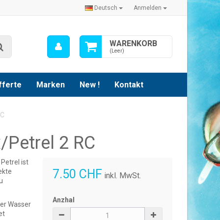
Deutsch
Anmelden
Mein
WARENKORB
Suche
Konto
(Leer)
fferte
Marken
New !
Kontakt
RC
/Petrel 2 RC
Petrel ist
7.50 CHF
ekte
inkl. MwSt.
u
Anzhal
ter Wasser
et