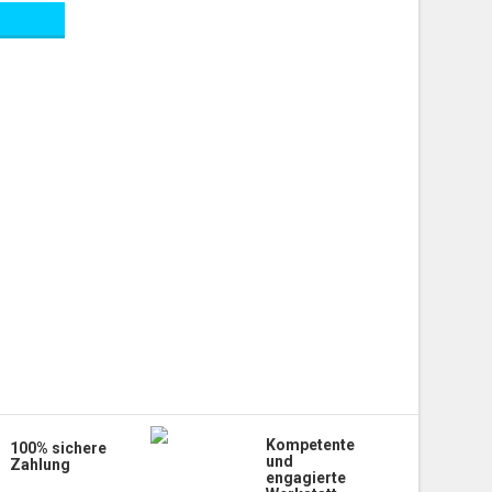
Kompetente
100% sichere
und
Zahlung
engagierte