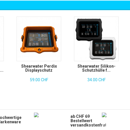
Shearwater Perdix
Shearwater Silikon-
..
Displayschutz
Schutzhülle f...
59.00 CHF
34.00 CHF
ab CHF 69
ochwertige
Bestellwert
arkenware
versandkostenfrei