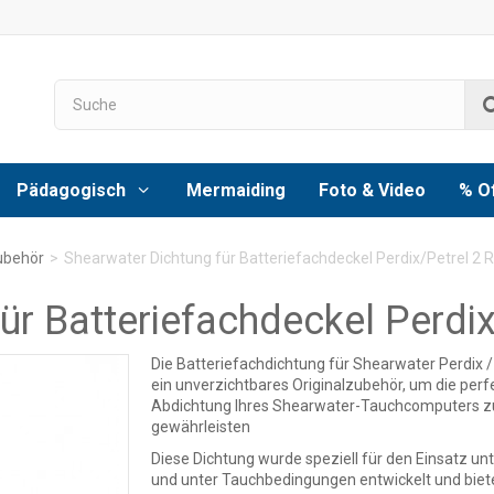
Pädagogisch
Mermaiding
Foto & Video
% O
ubehör
>
Shearwater Dichtung für Batteriefachdeckel Perdix/Petrel 2 
ür Batteriefachdeckel Perdix
Die Batteriefachdichtung für Shearwater Perdix / 
ein unverzichtbares Originalzubehör, um die perf
Abdichtung Ihres Shearwater-Tauchcomputers z
gewährleisten
Diese Dichtung wurde speziell für den Einsatz un
und unter Tauchbedingungen entwickelt und biet