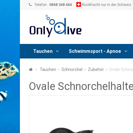
Telefon :
0848 348 464
Rückfracht nur in der Schweiz
Tauchen
Schwimmsport - Apnoe
>
Tauchen
>
Schnorchel
>
Zubehör
>
Ovale Schno
Ovale Schnorchelhalt