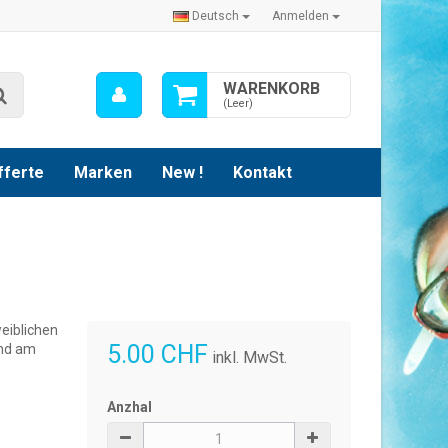
Deutsch
Anmelden
Mein
WARENKORB
Suche
Konto
(Leer)
fferte
Marken
New !
Kontakt
eiblichen
5.00 CHF
und am
inkl. MwSt.
Anzhal