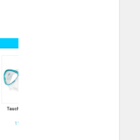
Tauchmaske Tusa
Intega
119.00 CHF