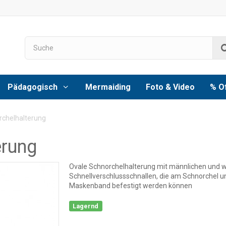
Pädagogisch
Mermaiding
Foto & Video
% O
rchelhalterung
erung
Ovale Schnorchelhalterung mit männlichen und w
Schnellverschlussschnallen, die am Schnorchel 
Maskenband befestigt werden können
Lagernd