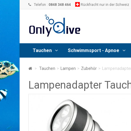
Telefon :
0848 348 464
Rückfracht nur in der Schweiz
Tauchen
Schwimmsport - Apnoe
>
Tauchen
>
Lampen
>
Zubehör
>
Lampenadapter
Lampenadapter Tauc