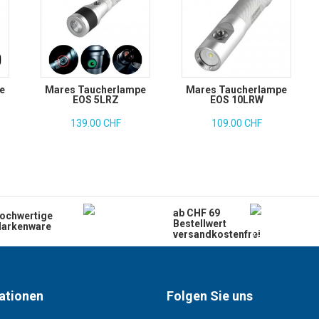
e
Mares Taucherlampe
Mares Taucherlampe
EOS 5LRZ
EOS 10LRW
139.00 CHF
109.00 CHF
ab CHF 69
ochwertige
Bestellwert
arkenware
versandkostenfrei
ationen
Folgen Sie uns