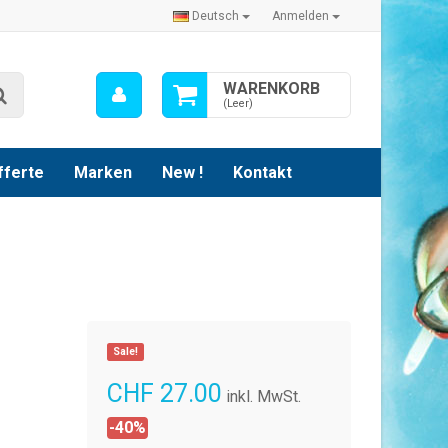
Deutsch
Anmelden
Mein
WARENKORB
Suche
Konto
(Leer)
fferte
Marken
New !
Kontakt
Sale!
CHF 27.00
inkl. MwSt.
-40%