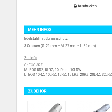
Ausdrucken
MEHR INFOS
Edelstahl mit Gummischutz
3 Grössen (S: 21 mm – M: 27 mm – L: 34 mm)
Zur Info
S : EOS 3RZ
M : EOS 5RZ, 5LRZ, 10LR und 10LRW
L : EOS 10RZ, 10LRZ, 15RZ, 15 LRZ, 20RZ, 20LRZ, 32LR
ZUBEHÖR