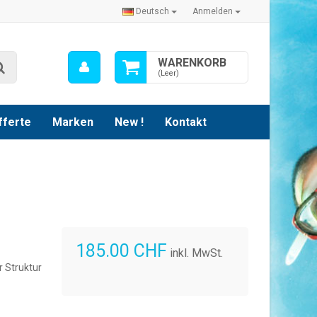
Deutsch
Anmelden
Mein
WARENKORB
Suche
Konto
(Leer)
fferte
Marken
New !
Kontakt
185.00 CHF
inkl. MwSt.
r Struktur