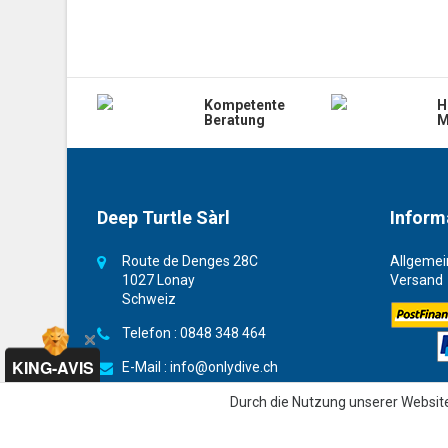
Kompetente
H
Beratung
M
Deep Turtle Sàrl
Inform
Route de Denges 28C
Allgemei
1027 Lonay
Versand
Schweiz
Telefon :
0848 348 464
KING-AVIS
E-Mail :
info@onlydive.ch
Durch die Nutzung unserer Websit
4.8 / 5
“Sehr gut”