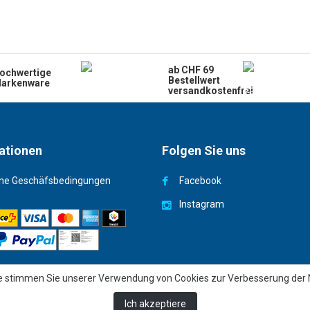
ab CHF 69
ochwertige
Bestellwert
arkenware
versandkostenfrei
ationen
Folgen Sie uns
ne Geschäfsbedingungen
Facebook
Instagram
e stimmen Sie unserer Verwendung von Cookies zur Verbesserung der N
Ich akzeptiere
© 2026 Copyright - Deep Turtle Sàrl |
Webbax