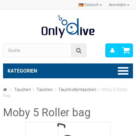
Deutsch
Anmelden
Mein
Suche
Konto
KATEGORIEN
>
Tauchen
>
Taschen
>
Tauchrollentaschen
>
Moby 5 Roller
bag
Moby 5 Roller bag